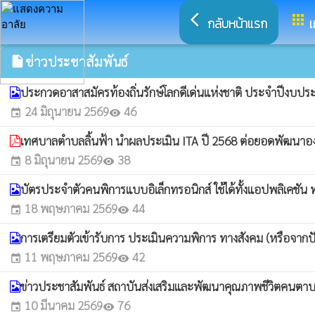
arrow_back_ios
apps
กลับหน้าแรก
เ
ข่าวประชาสัมพันธ์
insert_drive_file
ประกวดอาสาสมัครท้องถิ่นรักษ์โลกดีเด่นแห่งชาติ ประจำปีงบ
24 มิถุนายน 2569
46
event
visibility
เทศบาลตำบลลิ้นฟ้า นำผลประเมิน ITA ปี 2568 ต่อยอดพัฒนาองค
8 มิถุนายน 2569
38
event
visibility
บัตรประจำตัวคนพิการแบบอิเล็กทรอนิกส์ ใช้ได้ทั้งแอปพลิเคชัน
18 พฤษภาคม 2569
44
event
visibility
การเตรียมตัวเข้ารับการ ประเมินความพิการ ทางสังคม (หรือจา
11 พฤษภาคม 2569
42
event
visibility
ข่าวประชาสัมพันธ์ สถาบันส่งเสริมและพัฒนาคุณภาพชีวิตคนตาบอด 
10 มีนาคม 2569
76
event
visibility