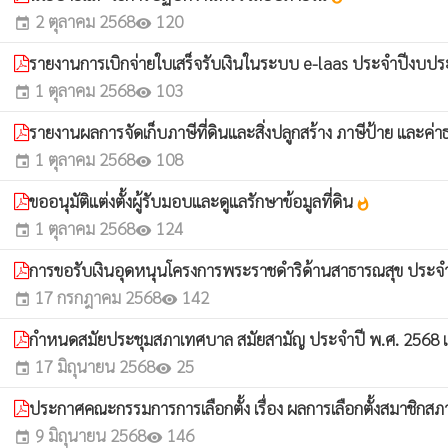
2 ตุลาคม 2568
120
event
visibility
รายงานการเบิกจ่ายใบเสร็จรับเงินในระบบ e-laas ประจำปีง
1 ตุลาคม 2568
103
event
visibility
รายงานผลการจัดเก็บภาษีที่ดินและสิ่งปลูกสร้าง ภาษีป้าย แล
1 ตุลาคม 2568
108
event
visibility
ขออนุมัติแต่งตั้งผู้รับมอบและดูแลรักษาข้อมูลที่ดิน
whatshot
1 ตุลาคม 2568
124
event
visibility
การขอรับเงินอุดหนุนโครงการพระราชดำริด้านสาธารณสุข ปร
17 กรกฎาคม 2568
142
event
visibility
กำหนดสมัยประชุมสภาเทศบาล สมัยสามัญ ประจำปี พ.ศ. 2568 แ
17 มิถุนายน 2568
25
event
visibility
ประกาศคณะกรรมการการเลือกตั้ง เรื่อง ผลการเลือกตั้งสมาชิก
9 มิถุนายน 2568
146
event
visibility