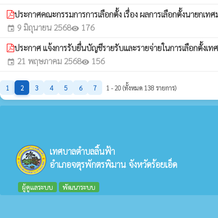
ประกาศคณะกรรมการการเลือกตั้ง เรื่อง ผลการเลือกตั้งนายกเท
9 มิถุนายน 2568
176
event
visibility
ประกาศ แจ้งการรับยื่นบัญชีรายรับและรายจ่ายในการเลือกตั้ง
21 พฤษภาคม 2568
156
event
visibility
1
2
3
4
5
6
7
1 - 20 (ทั้งหมด 138 รายการ)
เทศบาลตำบลลิ้นฟ้า
อำเภอจตุรพักตรพิมาน จังหวัดร้อยเอ็ด
ผู้ดูแลระบบ
พัฒนาระบบ