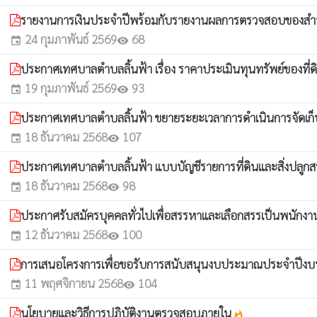
รายงานการเงินประจำปีพร้อมกับรายงานผลการตรวจสอบของสำนั
24 กุมภาพันธ์ 2569
68
event
visibility
ประกาศเทศบาลตำบลลิ้นฟ้า เรื่อง ราคาประเมินทุนทรัพย์ของที่ด
19 กุมภาพันธ์ 2569
93
event
visibility
ประกาศเทศบาลตำบลลิ้นฟ้า ขยายระยะเวลาการดำเนินการจัดเก็บ
18 ธันวาคม 2568
107
event
visibility
ประกาศเทศบาลตำบลลิ้นฟ้า แบบบัญชีรายการที่ดินและสิ่งปลูก
18 ธันวาคม 2568
98
event
visibility
ประกาศรับสมัครบุคคลทั่วไปเพื่อสรรหาและเลือกสรรเป็นพนักงา
12 ธันวาคม 2568
100
event
visibility
การเสนอโครงการเพื่อขอรับการสนับสนุนงบประมาณประจำปี
11 พฤศจิกายน 2568
104
event
visibility
นโยบายและวิธีการปฏิบัติงานตรวจสอบภายใน
whatshot